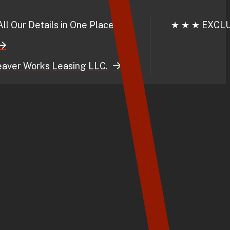
ls in One Place!
★ ★ ★ EXCLUSIVE DEAL
 Leasing LLC.