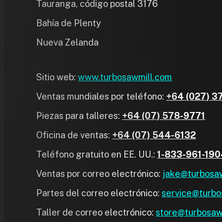
Tauranga, código postal 3176
Bahía de Plenty
Nueva Zelanda
Sitio web:
www.turbosawmill.com
Ventas mundiales por teléfono:
+64 (027) 3
Piezas para talleres:
+64 (07) 578-9771
Oficina de ventas:
+64 (07) 544-6132
Teléfono gratuito en EE. UU.:
1-833-961-19
Ventas por correo electrónico:
jake@turbosaw
Partes del correo electrónico:
service@turbo
Taller de correo electrónico:
store@turbosawm