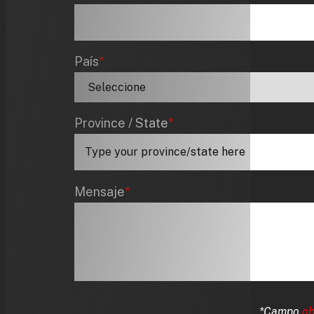
País
*
Province / State
*
Mensaje
*
*Campo
ob