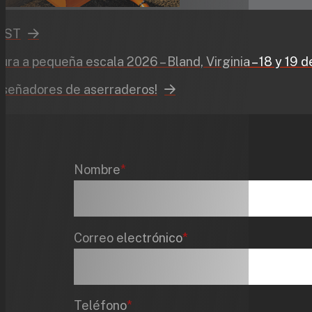
ña escala 2026 – Bland, Virginia – 18 y 19 de septiembr
de aserraderos!
Nombre
*
Correo electrónico
*
Teléfono
*