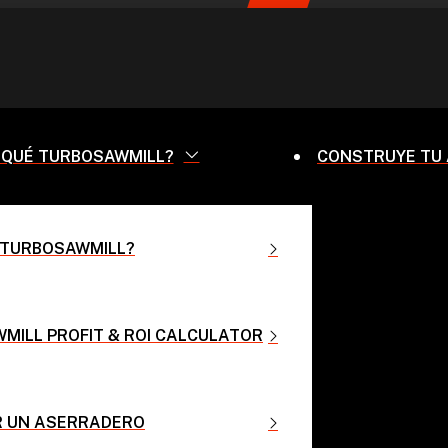
 QUÉ TURBOSAWMILL?
CONSTRUYE TU
 TURBOSAWMILL?
MILL PROFIT & ROI CALCULATOR
R UN ASERRADERO