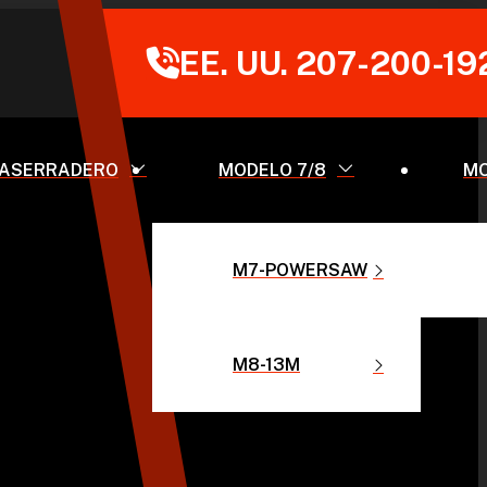
EE. UU. 207-200-19
 ASERRADERO
MODELO 7/8
MO
M7-POWERSAW
M8-13M