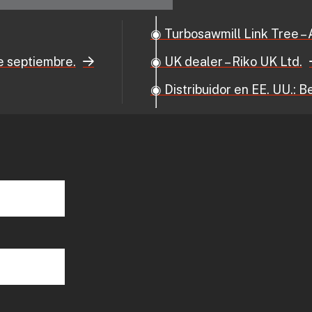
◉ Turbosawmill Link Tree – All Our Detai
e.
◉ UK dealer – Riko UK Ltd.
◉ Distribuidor en EE. UU.: Beaver Works