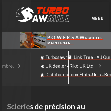
POWERSAW
ACHETER
MAINTENANT
◉ Turbosawmill Link Tree – All Our Details
◉ UK dealer – Riko UK Ltd.
◉ Distributeur aux États-Unis – Beaver Wo
Scieries de précision au