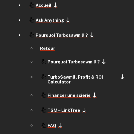
Accueil
Ask Anything
Pourquoi Turbosawmill ?
Retour
Pourquoi Turbosawmill ?
TurboSawmill Profit & ROI
Calculator
Financer une scierie
TSM – LinkTree
FAQ